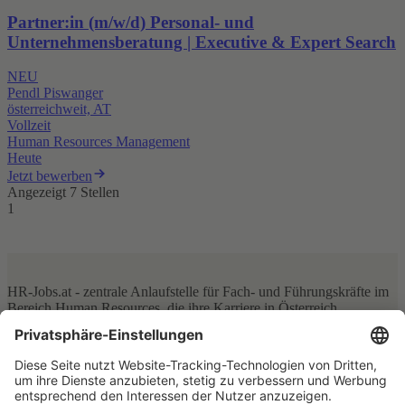
Partner:in (m/w/d) Personal- und
Unternehmensberatung | Executive & Expert Search
NEU
Pendl Piswanger
österreichweit, AT
Vollzeit
Human Resources Management
Heute
Jetzt bewerben
Angezeigt 7 Stellen
1
HR-Jobs.at - zentrale Anlaufstelle für Fach- und Führungskräfte im
Bereich Human Resources, die ihre Karriere in Österreich
voranbringen möchten. Unsere Plattform verbindet ambitionierte
HR-Professionals mit Top-Arbeitgebern aus allen Bundesländern –
von Wien über Salzburg bis hin zu Tirol und Vorarlberg. Egal, ob
Sie auf der Suche nach einer Position im Recruiting, der
Personalentwicklung oder einem anderen HR-Bereich sind, bei HR-