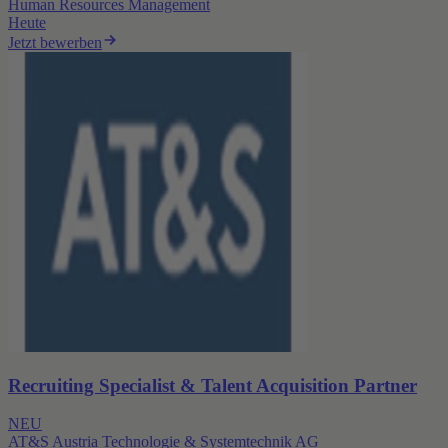
Human Resources Management
Heute
Jetzt bewerben
Recruiting Specialist & Talent Acquisition Partner
NEU
AT&S Austria Technologie & Systemtechnik AG